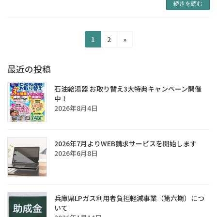
続きを読む
投
固
固
1
2
»
定
定
稿
ペ
ペ
最近の投稿
の
ー
ー
ジ
ジ
ペ
石油給湯器 お取り替え3大特典キャンペーン開催
中！
ー
2026年8月4日
ジ
送
2026年7月よりWEB請求サービスを開始します
り
2026年6月8日
兵庫県LPガス利用者負担軽減事業（第六期）につ
いて