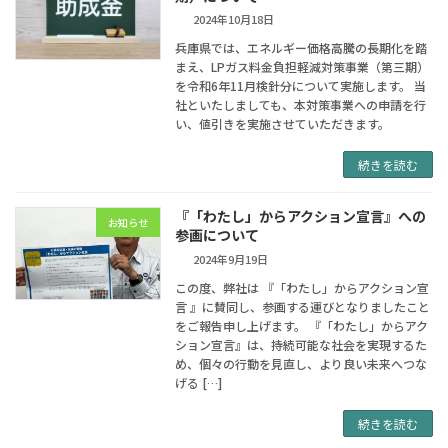
2024年10月18日
兵庫県では、エネルギー価格高騰の長期化を踏
まえ、LPガス料金負担軽減対策事業（第三期）
を令和6年11月検針分について実施します。 当
社といたしましても、本対策事業への申請を行
い、値引きを実施させていただきます。
続きを読む
『「わたし」からアクション宣言』への
お知らせ
参画について
2024年9月19日
この度、弊社は 『「わたし」からアクション宣
言 』に賛同し、参画する運びとなりましたこと
をご報告申し上げます。 『「わたし」からアク
ション宣言』は、持続可能な社会を実現するた
め、個々の行動を見直し、より良い未来へつな
げる […]
続きを読む