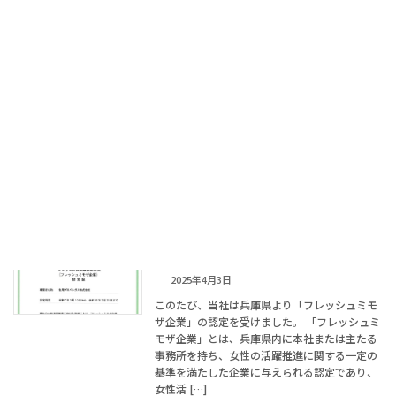
コ
ナ
ン
ビ
テ
ゲ
ン
ー
ツ
シ
へ
ョ
お知らせ
ス
ン
キ
に
ッ
移
プ
動
home
投稿一覧
お知らせ
​「フレッシュミモザ企業」に認定されま
お知らせ
した！
2025年4月3日
このたび、当社は兵庫県より「フレッシュミモ
ザ企業」の認定を受けました。​ 「フレッシュミ
モザ企業」とは、兵庫県内に本社または主たる
事務所を持ち、女性の活躍推進に関する一定の
基準を満たした企業に与えられる認定であり、
女性活 […]