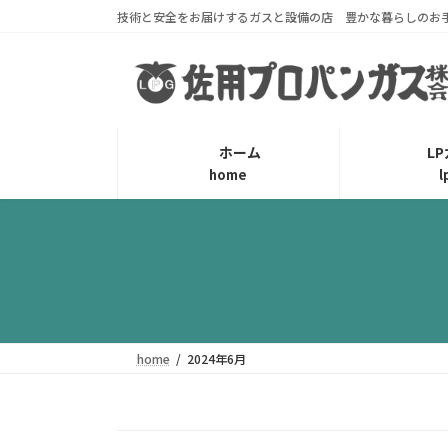
コ
ナ
技術と安全をお届けするガスと設備の店 豊かな暮らしのお
ン
ビ
テ
ゲ
ン
ー
ツ
シ
へ
ョ
ホーム
L
ス
ン
home
l
キ
に
ッ
移
プ
動
home
2024年6月