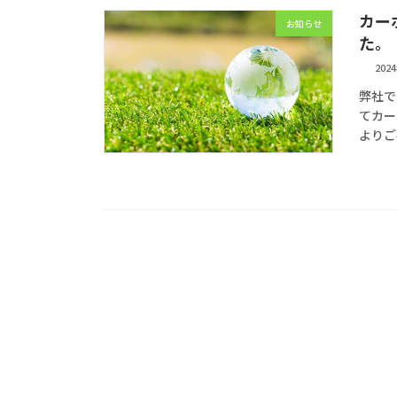
カー
お知らせ
た。
202
弊社で
てカー
よりご